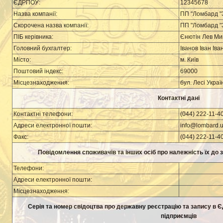
ЄДРПОУ:
12345678
Назва компанії:
ПП "Ломбард "
Скорочена назва компанії:
ПП "Ломбард "
ПІБ керівника:
Єнютін Лев Ми
Головний бухгалтер:
Іванов Іван Іва
Місто:
м. Київ
Поштовий індекс:
69000
Місцезнаходження:
бул. Лесі Украї
Контактні дані
Контактні телефони:
(044) 222-11-4
Адреси електронної пошти:
info@lombard.u
Факс:
(044) 222-11-4
Повідомлення споживачів та інших осіб про належність їх до 
Телефони:
Адреси електронної пошти:
Місцезнаходження:
Серія та номер свідоцтва про державну реєстрацію та запису в Є
підприємців